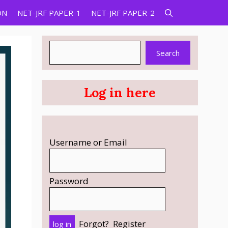
ON
NET-JRF PAPER-1
NET-JRF PAPER-2
Search
Search
Log in here
Username or Email
Password
Forgot?
Register