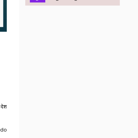
 देश
 do