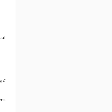
ual
 में
rms