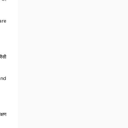
are
जैसी
and
क्षण