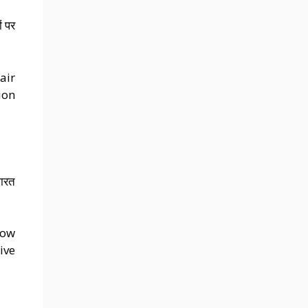
ं पर
air
ion
भारत
How
ive