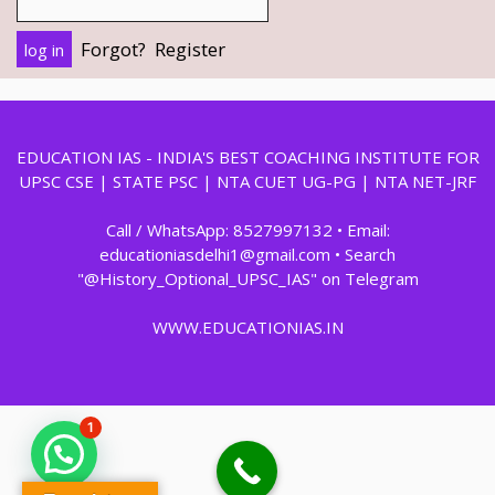
Forgot?
Register
EDUCATION IAS - INDIA'S BEST COACHING INSTITUTE FOR
UPSC CSE | STATE PSC | NTA CUET UG-PG | NTA NET-JRF
Call / WhatsApp: 8527997132 • Email:
educationiasdelhi1@gmail.com • Search
"@History_Optional_UPSC_IAS" on Telegram
WWW.EDUCATIONIAS.IN
1