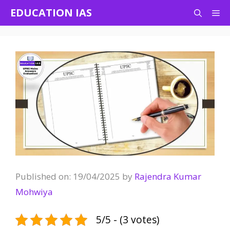
Skip
EDUCATION IAS
Me
to
content
Published on: 19/04/2025
by
Rajendra Kumar
Mohwiya
5/5 - (3 votes)