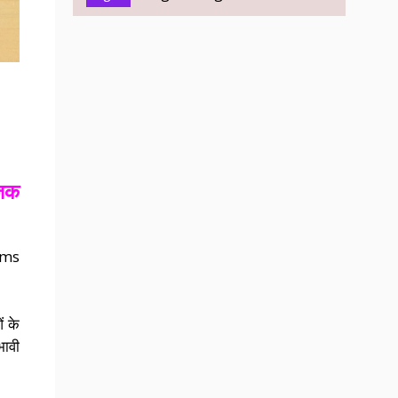
जिक
rms
ं के
भावी