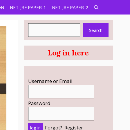
ON
NET-JRF PAPER-1
NET-JRF PAPER-2
Search
Search
Log in here
Username or Email
Password
Forgot?
Register