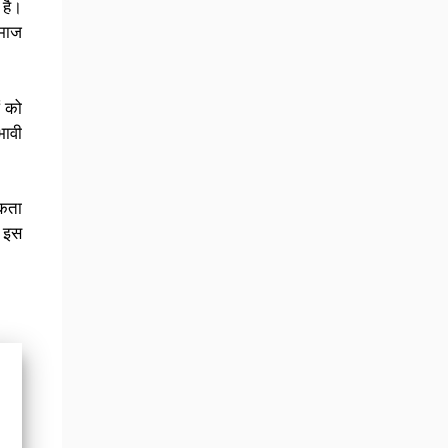
 है।
समाज
ं को
भावी
ूकता
र इस