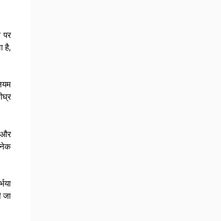
ल पर
 है,
नियम
ीघ्र
व और
अनेक
्भया
ी जा