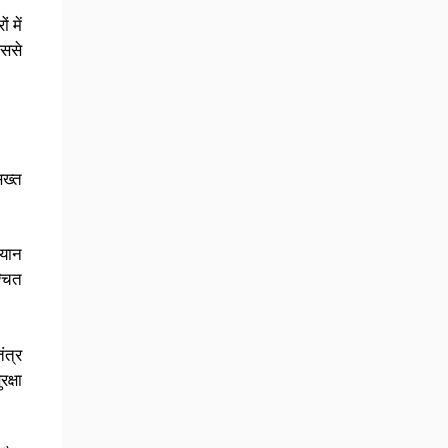
 में
िससे
सख्त
ियान
्चित
ंत्र
क्षा