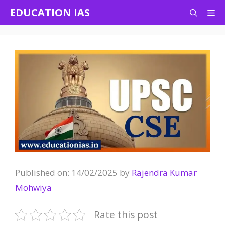
Skip
EDUCATION IAS
Me
to
content
Published on: 14/02/2025
by
Rajendra Kumar
Mohwiya
Rate this post