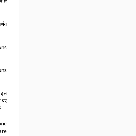
 में
र्णय
ons
ons
, इस
ा पर
?
one
are