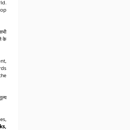
ld.
top
 सभी
े के
nt,
rds
the
ूल्य
es,
ks,