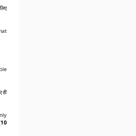
 लिए
hat
ble
ए ही
nly
[10