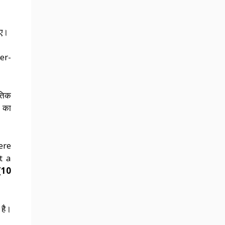
िए।
er-
ैतिक
ा का
ere
t a
[10
 है।