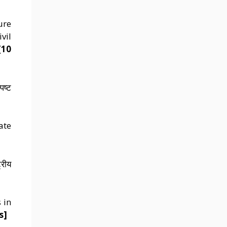
ure
vil
[10
पष्ट
ate
्रीय
 in
s]