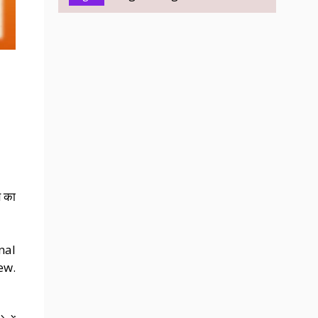
स का
nal
ew.