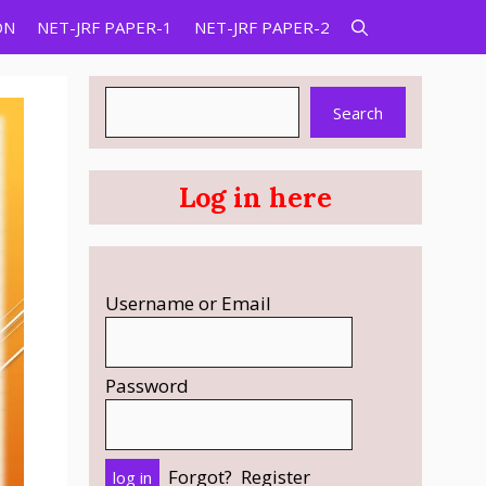
ON
NET-JRF PAPER-1
NET-JRF PAPER-2
Search
Search
Log in here
Username or Email
Password
Forgot?
Register