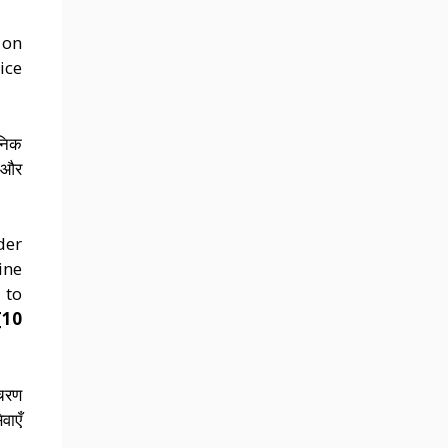
 on
ice
जनिक
ए और
der
ine
 to
[10
आचरण
वाएँ