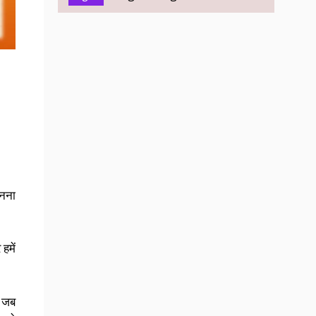
ानना
हमें
। जब