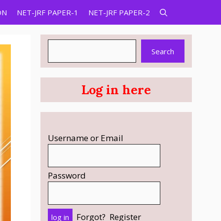
ON
NET-JRF PAPER-1
NET-JRF PAPER-2
Search
Search
Log in here
Username or Email
Password
Forgot?
Register