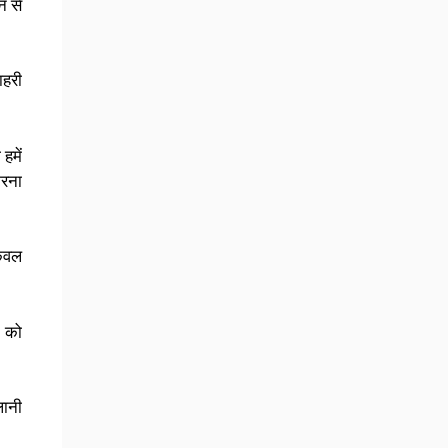
न से
ाहरी
हमें
करना
केवल
द को
लानी