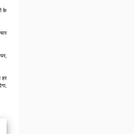
ी के
ंचार
 घर,
म हर
ेगा,