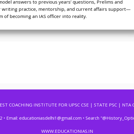
model answers to previous years’ questions, Prelims and
r writing practice, mentorship, and current affairs support—
 of becoming an IAS officer into reality.
 BEST COACHING INSTITUTE FOR UPSC CSE | STATE PSC | NTA 
2 • Email: educationiasdelhi1@gmail.com • Search "@History_Opt
WWW.EDUCATIONIAS.IN