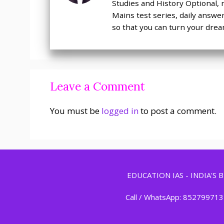
Studies and History Optional, 
Mains test series, daily answe
so that you can turn your dream
Leave a Comment
You must be
logged in
to post a comment.
EDUCATION IAS - INDIA'S
Call / WhatsApp: 852799713