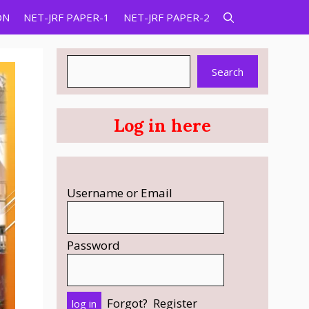
ON
NET-JRF PAPER-1
NET-JRF PAPER-2
Search
Search
Log in here
Username or Email
Password
Forgot?
Register