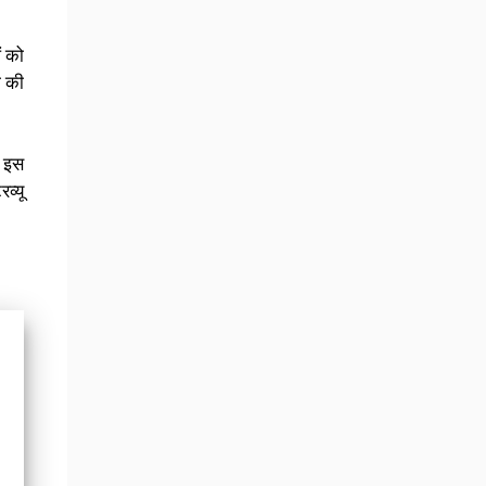
ं को
ी की
प इस
व्यू