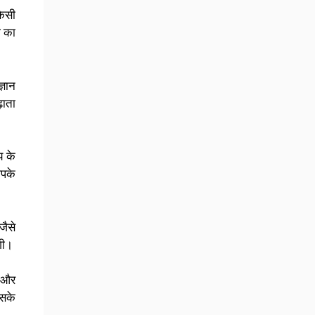
किसी
ा का
्ञान
़ाता
य के
आपके
जैसे
गी।
क और
इसके