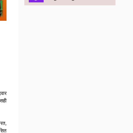
दवार
 सही
ारत,
कसित