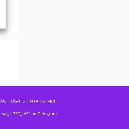
CUET UG-PG | NTA NET-JRF
ional_UPSC_IAS" on Telegram