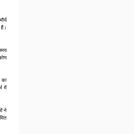
ौर्य
हैं।
 समय
िकोण
ी का
 में
ं ने
ीमित