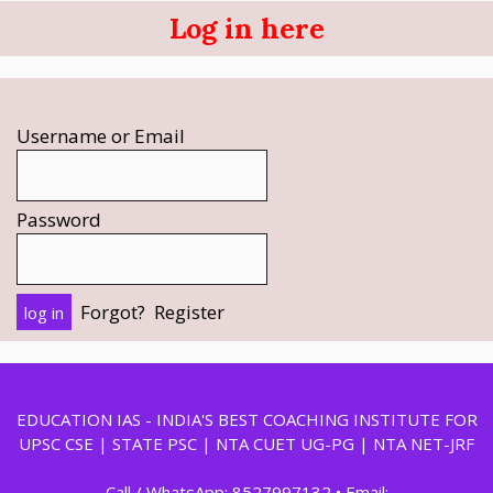
Log in here
Username or Email
Password
Forgot?
Register
EDUCATION IAS - INDIA'S BEST COACHING INSTITUTE FOR
UPSC CSE | STATE PSC | NTA CUET UG-PG | NTA NET-JRF
Call / WhatsApp: 8527997132 • Email: